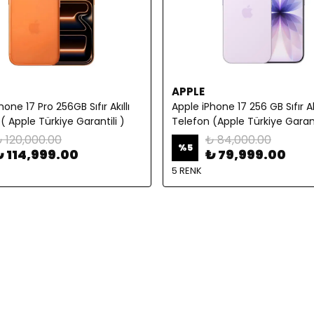
APPLE
hone 17 Pro 256GB Sıfır Akıllı
Apple iPhone 17 256 GB Sıfır Akı
( Apple Türkiye Garantili )
Telefon (Apple Türkiye Garant
 120,000.00
₺ 84,000.00
%
5
₺ 114,999.00
₺ 79,999.00
5 RENK