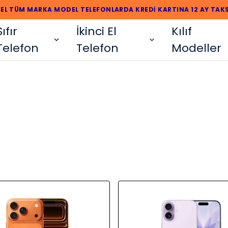
R VE 2. EL TÜM MARKA MODEL TELEFONLARDA KREDİ KARTINA 12 AY
Sıfır
İkinci El
Kılıf
Telefon
Telefon
Modeller