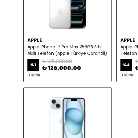
APPLE
APPLE
Apple iPhone 17 Pro Max 256GB Sıfır
Apple iP
Akıllı Telefon (Apple Türkiye Garantili)
Telefon 
₺ 135,000.00
₺
%
7
%
4
₺ 126,000.00
3 RENK
3 RENK