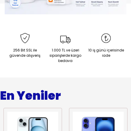
256 Bit SSL ile
1.000 TL ve üzeri
10 iş günü içerisinde
güvende alışveriş
siparişlerde kargo
iade
bedava
En Yeniler