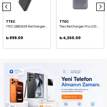
TTEC
TTEC
TTEC 2BB263S ReCharger 10.000 mAh Taşınabilir Hızlı Taşınabilir Şarj Cihazı Display Box Siyah
Ttec ReCharger Pro LCD 20.000mAh PD 130W Taşınabilir Hızlı Şarj Aleti/Powerbank 2BB218
₺ 899.00
₺ 4,250.00