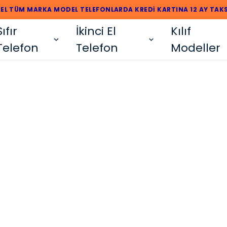
2. EL TÜM MARKA MODEL TELEFONLARDA KREDİ KARTINA 12 AY TAKS
Sıfır
İkinci El
Kılıf
Telefon
Telefon
Modeller