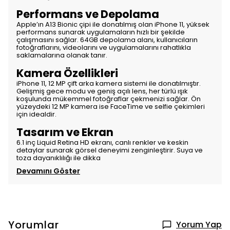
Performans ve Depolama
Apple’ın A13 Bionic çipi ile donatılmış olan iPhone 11, yüksek
performans sunarak uygulamaların hızlı bir şekilde
çalışmasını sağlar. 64GB depolama alanı, kullanıcıların
fotoğraflarını, videolarını ve uygulamalarını rahatlıkla
saklamalarına olanak tanır.
Kamera Özellikleri
iPhone 11, 12 MP çift arka kamera sistemi ile donatılmıştır.
Gelişmiş gece modu ve geniş açılı lens, her türlü ışık
koşulunda mükemmel fotoğraflar çekmenizi sağlar. Ön
yüzeydeki 12 MP kamera ise FaceTime ve selfie çekimleri
için idealdir.
Tasarım ve Ekran
6.1 inç Liquid Retina HD ekranı, canlı renkler ve keskin
detaylar sunarak görsel deneyimi zenginleştirir. Suya ve
toza dayanıklılığı ile dikka
Devamını Göster
Yorumlar
Yorum Yap